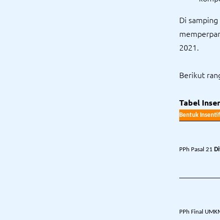
Di samping 
memperpanj
2021.
Berikut ra
Tabel Inse
Bentuk Insentif
PPh Pasal 21
D
PPh Final UM