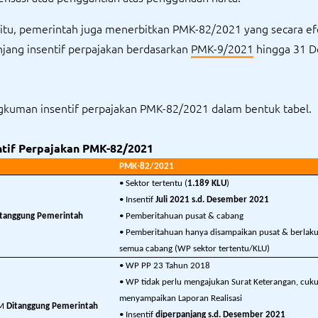
itu, pemerintah juga menerbitkan PMK-82/2021 yang secara ef
ang insentif perpajakan berdasarkan
PMK-9/2021
hingga 31 
ngkuman insentif perpajakan PMK-82/2021 dalam bentuk tabel.
ntif Perpajakan PMK-82/2021
PMK-82/2021
• Sektor tertentu (
1.189 KLU
)
• Insentif
Juli 2021 s.d. Desember 2021
itanggung Pemerintah
• Pemberitahuan pusat & cabang
• Pemberitahuan hanya disampaikan pusat & berlak
semua cabang (WP sektor tertentu/KLU)
• WP PP 23 Tahun 2018
• WP tidak perlu mengajukan Surat Keterangan, cuk
menyampaikan Laporan Realisasi
KM
Ditanggung Pemerintah
• Insentif
diperpanjang s.d. Desember 2021