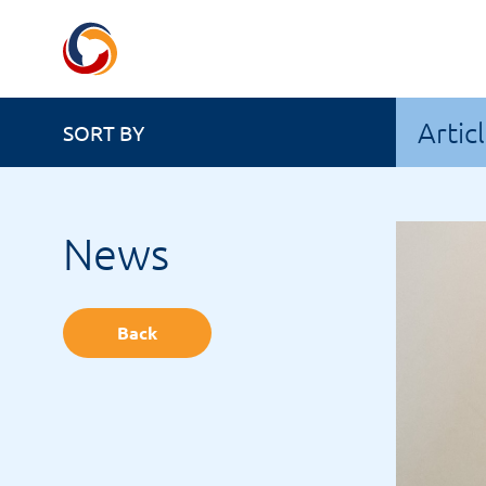
Artic
SORT BY
News
Back