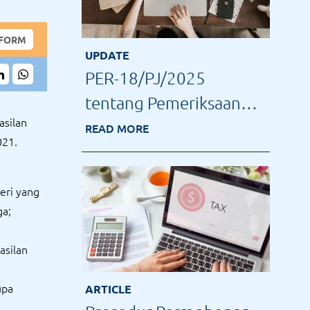
 FORM
UPDATE
PER-18/PJ/2025
tentang Pemeriksaan
asilan
Pajak Terbaru: Tindak
READ MORE
021.
Lanjut Data Konkret
eri yang
ga;
asilan
upa
ARTICLE