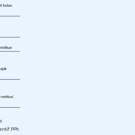
20 bulan
erbitkan
ajak
estitusi
s
ntif PPh