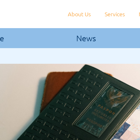
About Us
Services
le
News