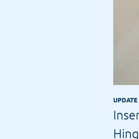
UPDATE
Inse
Hin