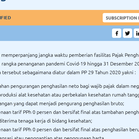
IFIED
SUBSCRIPTION
 memperpanjang jangka waktu pemberian fasilitas Pajak Pengh
m rangka penanganan pandemi Covid-19 hingga 31 Desember 2
Ph tersebut sebagaimana diatur dalam PP 29 Tahun 2020 yakni :
han pengurangan penghasilan neto bagi wajib pajak dalam neg
oduksi alat kesehatan atau perbekalan kesehatan rumah tang
ngan yang dapat menjadi pengurang penghasilan bruto;
naan tarif PPh 0 persen dan bersifat final atas tambahan pengh
diterima tenaga kerja di bidang kesehatan;
naan tarif PPh 0 persen dan bersifat final atas penghasilan ber
nsasi atau penggantian atas penggunaan harta.