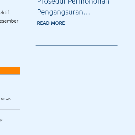
Prosedur Permohonan
Pengangsuran
ektif
Desember
Pembayaran Pajak PBB
READ MORE
u untuk
up