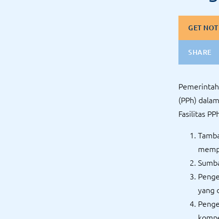
GET NOT
SHARE
Pemerintah
(PPh) dala
Fasilitas P
Tamba
mempr
Sumba
Penge
yang 
Penge
kompe