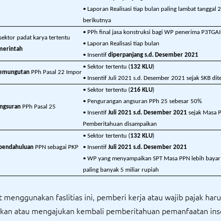
• Laporan Realisasi tiap bulan paling lambat tanggal 
berikutnya
• PPh final jasa konstruksi bagi WP penerima P3TGAI
sektor padat karya tertentu
• Laporan Realisasi tiap bulan
merintah
• Insentif
diperpanjang s.d. Desember 2021
• Sektor tertentu (
132 KLU
)
Pemungutan
PPh Pasal 22 Impor
• Insentif Juli 2021 s.d. Desember 2021 sejak SKB dit
• Sektor tertentu (
216 KLU
)
• Pengurangan angsuran PPh 25 sebesar 50%
Angsuran
PPh Pasal 25
• Insentif
Juli 2021 s.d. Desember 2021
sejak Masa P
Pemberitahuan disampaikan
• Sektor tertentu (
132 KLU
)
 pendahuluan
PPN sebagai PKP
• Insentif
Juli 2021 s.d. Desember 2021
• WP yang menyampaikan SPT Masa PPN lebih bayar r
paling banyak 5 miliar rupiah
 menggunakan faslitias ini, pemberi kerja atau wajib pajak haru
an atau mengajukan kembali pemberitahuan pemanfaatan inse