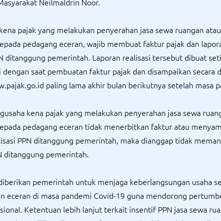
asyarakat Neilmaldrin Noor.
kena pajak yang melakukan penyerahan jasa sewa ruangan atau
epada pedagang eceran, wajib membuat faktur pajak dan lapor
PN ditanggung pemerintah. Laporan realisasi tersebut dibuat se
i dengan saat pembuatan faktur pajak dan disampaikan secara 
.pajak.go.id paling lama akhir bulan berikutnya setelah masa p
ngusaha kena pajak yang melakukan penyerahan jasa sewa ruan
epada pedagang eceran tidak menerbitkan faktur atau menya
alisasi PPN ditanggung pemerintah, maka dianggap tidak meman
N ditanggung pemerintah.
i diberikan pemerintah untuk menjaga keberlangsungan usaha s
n eceran di masa pandemi Covid-19 guna mendorong pertumb
ional. Ketentuan lebih lanjut terkait insentif PPN jasa sewa ru