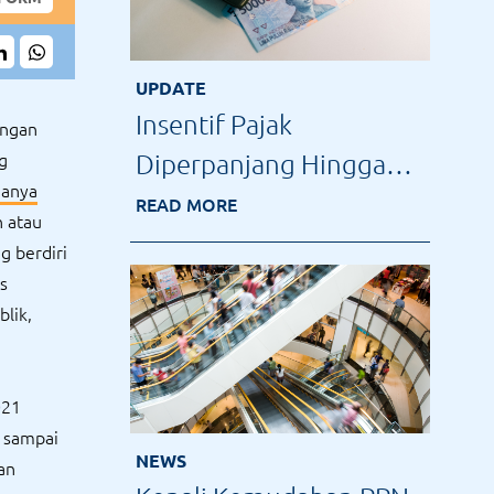
UPDATE
Insentif Pajak
angan
g
Diperpanjang Hingga
hanya
Desember 2021
READ MORE
 atau
g berdiri
s
blik,
021
 sampai
NEWS
an