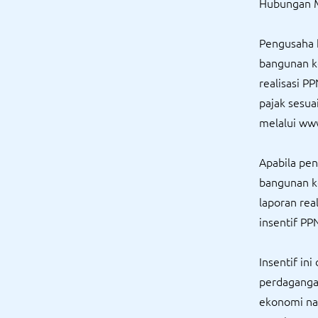
Hubungan M
Pengusaha 
bangunan k
realisasi P
pajak sesua
melalui www
Apabila pe
bangunan k
laporan re
insentif PP
Insentif in
perdaganga
ekonomi nas