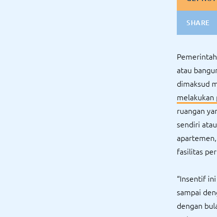
SHARE
Pemerintah
atau bangu
dimaksud m
melakukan 
ruangan yan
sendiri ata
apartemen, h
fasilitas pe
“Insentif i
sampai den
dengan bul