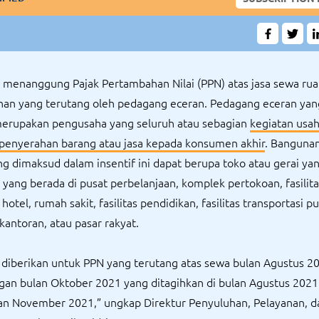
 menanggung Pajak Pertambahan Nilai (PPN) atas jasa sewa ru
nan yang terutang oleh pedagang eceran. Pedagang eceran yan
erupakan pengusaha yang seluruh atau sebagian
kegiatan usa
penyerahan barang atau jasa kepada konsumen akhir
. Bangunan
g dimaksud dalam insentif ini dapat berupa toko atau gerai yan
u yang berada di pusat perbelanjaan, komplek pertokoan, fasilita
otel, rumah sakit, fasilitas pendidikan, fasilitas transportasi pu
rkantoran, atau pasar rakyat.
ni diberikan untuk PPN yang terutang atas sewa bulan Agustus 2
gan bulan Oktober 2021 yang ditagihkan di bulan Agustus 2021
an November 2021,” ungkap Direktur Penyuluhan, Pelayanan, d