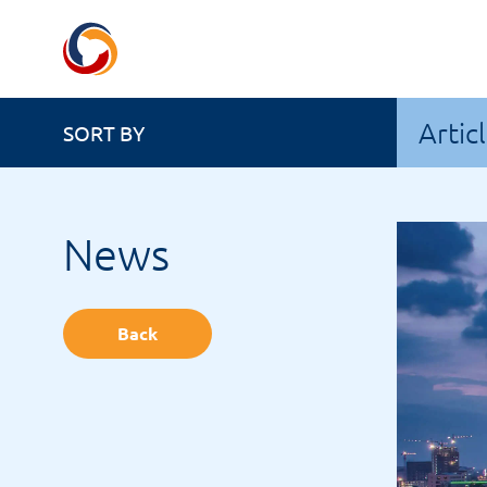
Artic
SORT BY
News
Back