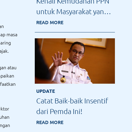
Kenali Kemudahan PPN
untuk Masyarakat yang
Diatur dalam PP 49 /
READ MORE
an
2022
tiap masa
daring
ajak.
gan atau
mpaikan
faatkan
UPDATE
Catat Baik-baik Insentif
ektor
dari Pemda Ini!
uhan
READ MORE
angan