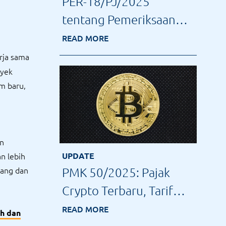
PER-18/PJ/2025
tentang Pemeriksaan
Pajak Terbaru: Tindak
READ MORE
Lanjut Data Konkret
rja sama
oyek
m baru,
an
UPDATE
n lebih
PMK 50/2025: Pajak
rang dan
Crypto Terbaru, Tarif
dan Cara
READ MORE
h dan