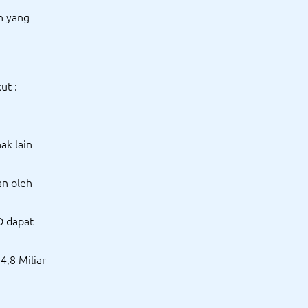
n yang
ut :
ak lain
an oleh
O dapat
4,8 Miliar