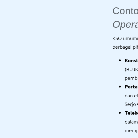
Cont
Opera
KSO umumny
berbagai pi
Konst
(BUJK
pemba
Pert
dan e
Serjo 
Telek
dalam
mempe