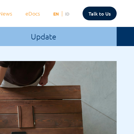
News
eDocs
Talk to Us
EN
ID
Update