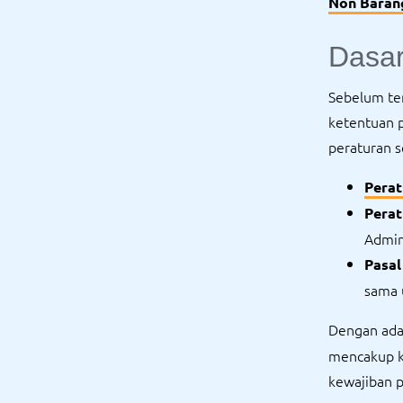
Non Baran
Dasa
Sebelum te
ketentuan p
peraturan 
Perat
Perat
Admin
Pasal
sama 
Dengan ad
mencakup k
kewajiban 