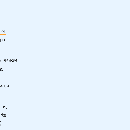
Menghitungnya
024
,
apa
n PPnBM.
ng
kerja
las,
rta
).