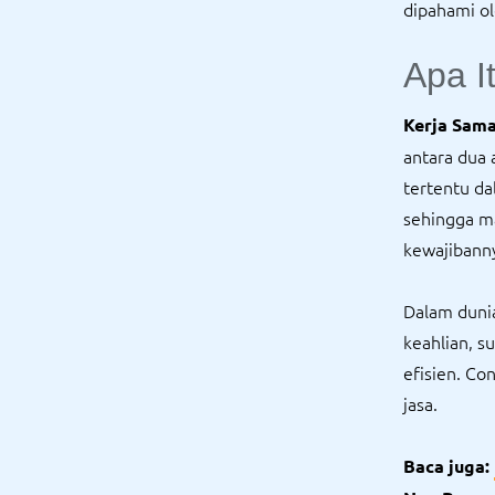
dipahami ol
Apa I
Kerja Sam
antara dua
tertentu d
sehingga ma
kewajibanny
Dalam dunia
keahlian, 
efisien. Co
jasa.
Baca juga: