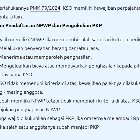
erlakukannya
PMK 79/2024
, KSO memiliki kewajiban perpajaka
antara lain :
ban Pendaftaran NPWP dan Pengukuhan PKP
jib memiliki NPWP jika memenuhi salah satu dari kriteria berik
Melakukan penyerahan barang dan/atau jasa.
Menerima atau memperoleh penghasilan.
Mengeluarkan biaya atau membayarkan penghasilan kepada pih
atas nama KSO.
KSO tidak memenuhi kriteria di atas, kewajiban pajaknya dilakuk
g - masing anggota.
sudah memiliki NPWP tetapi tidak memenuhi kriteria di atas, KS
jukan penghapusan NPWP.
uga wajib dikukuhkan sebagai PKP jika omsetnya melampaui Rp 
jika salah satu anggotanya sudah menjadi PKP.