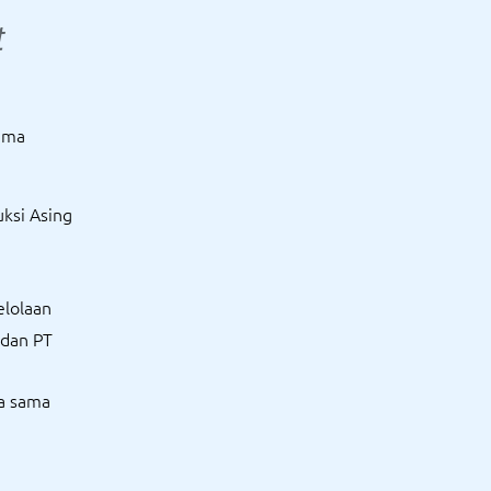
t
ama
ksi Asing
elolaan
 dan PT
ja sama