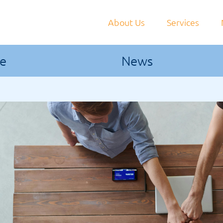
About Us
Services
le
News