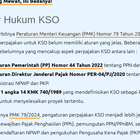
g Mewah, Ini Bedanya!
r Hukum KSO
rbitnya
Peraturan Menteri Keuangan (PMK) Nomor 79 Tahun 2
erpajakan untuk KSO belum memiliki aturan yang jelas. Beber
sebelumnya yang mencakup aspek perpajakan KSO antara lain :
tentang PPN da
uran Pemerintah (PP) Nomor 44 Tahun 202
2
tenta
uran Direktur Jenderal Pajak Nomor PER-04/PJ/2020
istrasi NPWP dan PKP.
yang mendefinisikan KSO sebagai 
 1 angka 14 KMK 740/1989
untuk menyelesaikan proyek tertentu.
anya
PMK 79/2024
, pengaturan perpajakan KSO menjadi lebih je
ewajiban Pajak Penghasilan (PPh), pemungutan PPN/PPnBM, se
pendaftaran NPWP dan pengukuhan Pengusaha Kena Pajak (PKP