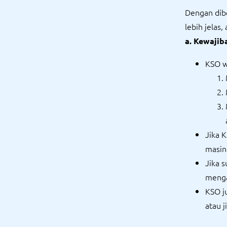
Dengan dib
lebih jelas, 
a. Kewaji
KSO wa
Jika 
masin
Jika 
menga
KSO j
atau 