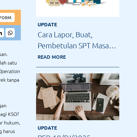
 FORM
UPDATE
Cara Lapor, Buat,
Pembetulan SPT Masa
san.
PPh 21 di Coretax
READ MORE
lah satu
Operation
yek tanpa
gan
bagi KSO?
sar hukum,
UPDATE
g harus