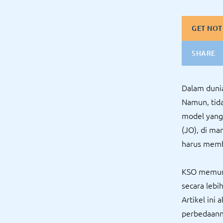
GET NOT
SHARE
Dalam dunia
Namun, tida
model yang
(JO), di ma
harus memb
KSO memung
secara lebi
Artikel ini
perbedaan