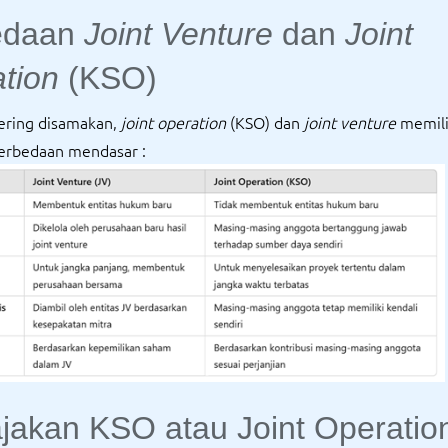
edaan
Joint Venture
dan
Joint
tion
(KSO)
ering disamakan,
joint operation
(KSO) dan
joint venture
memili
erbedaan mendasar :
jakan KSO atau Joint Operatio