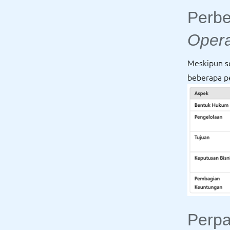
Perb
Opera
Meskipun s
beberapa p
Perpa