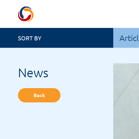
Artic
SORT BY
News
Back