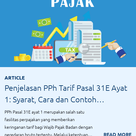
ARTICLE
Penjelasan PPh Tarif Pasal 31E Ayat
1: Syarat, Cara dan Contoh
Perhitungan Terbaru
PPh Pasal 31E ayat 1 merupakan salah satu
fasilitas perpajakan yang memberikan
keringanan tarif bagi Wajib Pajak Badan dengan
READ MORE
peredaran bruto tertentu. Melalui ketentuan