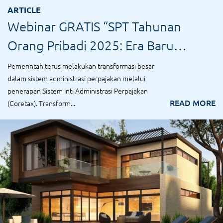
ARTICLE
Webinar GRATIS “SPT Tahunan
Orang Pribadi 2025: Era Baru
Coretax & Cara Aktivasi Tanpa
Pemerintah terus melakukan transformasi besar
dalam sistem administrasi perpajakan melalui
Ribet!”
penerapan Sistem Inti Administrasi Perpajakan
READ MORE
(Coretax). Transform...