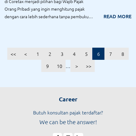
di Coretax menjadi pilihan bagi Wajib Pajak
Orang Pribadi yang ingin menghitung pajak
READ MORE
dengan cara lebih sederhana tanpa pembukuan
l...
<<
<
1
2
3
4
5
6
7
8
9
10
…
>
>>
Career
Butuh konsultan pajak terdaftar?
We can be the answer!